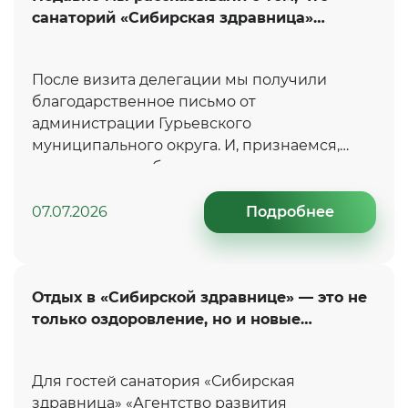
санаторий «Сибирская здравница»
принимал участников рекламного тура
для представителей туроператоров и
После визита делегации мы получили
турагентств Сибирского федерального
благодарственное письмо от
округа
администрации Гурьевского
муниципального округа. И, признаемся,
такие слова особенно приятно получать.
07.07.2026
Подробнее
Отдых в «Сибирской здравнице» — это не
только оздоровление, но и новые
впечатления
Для гостей санатория «Сибирская
здравница» «Агентство развития