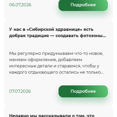
Кубка РФ 2026 года и бронзовый призер 57-
06.07.2026
Подробнее
го Абсолютного Чемпионата Японии.
У нас в «Сибирской здравнице» есть
добрая традиция — создавать фотозоны
для наших гостей
Мы регулярно придумываем что-то новое,
меняем оформление, добавляем
интересные детали и стараемся, чтобы у
каждого отдыхающего остались не только
приятные воспоминания, но и красивые
фотографии на память.
07.07.2026
Подробнее
Недавно мы рассказывали о том, что