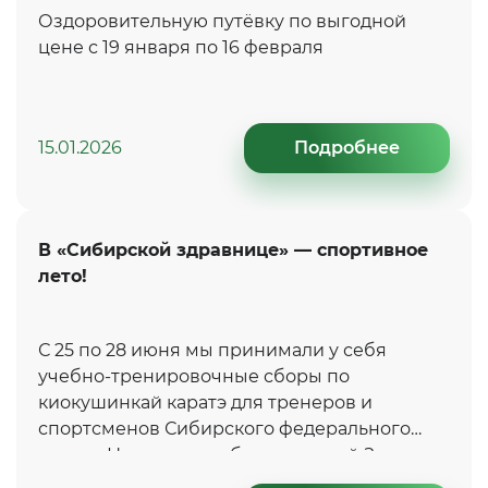
Оздоровительную путёвку по выгодной
цене с 19 января по 16 февраля
15.01.2026
Подробнее
В «Сибирской здравнице» — спортивное
лето!
С 25 по 28 июня мы принимали у себя
учебно-тренировочные сборы по
киокушинкай каратэ для тренеров и
спортсменов Сибирского федерального
округа. Наставники сборов: сенсей Зарва
И.А. и семпай Горюшкин Д. К. — чемпион