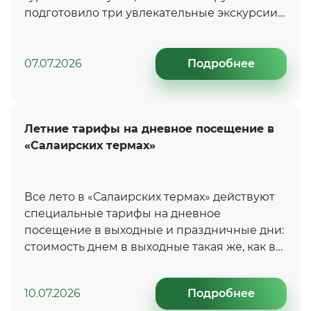
подготовило три увлекательные экскурсии
по самым красивым и знаковым местам
Салаирского края.
07.07.2026
Подробнее
Летние тарифы на дневное посещение в
«Салаирских термах»
Все лето в «Салаирских термах» действуют
специальные тарифы на дневное
посещение в выходные и праздничные дни:
стоимость днем в выходные такая же, как в
будни.
10.07.2026
Подробнее