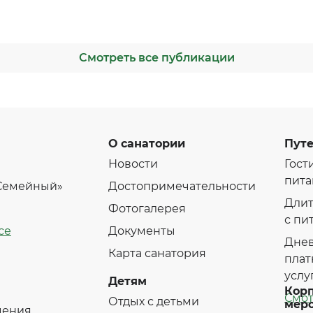
Смотреть все публикации
О санатории
Путе
Новости
Гост
пита
«Семейный»
Достопримечательности
Длит
Фотогалерея
с пи
се
Документы
Днев
Карта санатория
плат
услу
Детям
Кор
Смот
Отдых с детьми
мер
чения