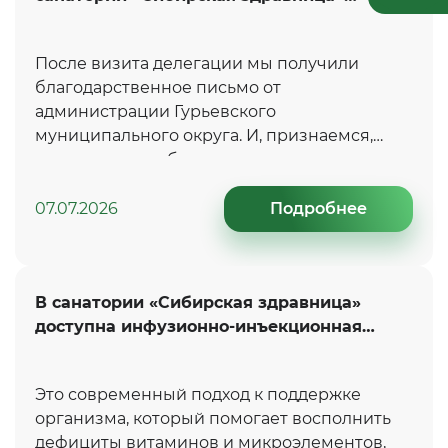
принимал участников рекламного тура
для представителей туроператоров и
После визита делегации мы получили
турагентств Сибирского федерального
благодарственное письмо от
округа
администрации Гурьевского
муниципального округа. И, признаемся,
такие слова особенно приятно получать.
07.07.2026
Подробнее
В санатории «Сибирская здравница»
доступна инфузионно-инъекционная
терапия по индивидуальным протоколам
от врача-эндокринолога
Это современный подход к поддержке
организма, который помогает восполнить
дефициты витаминов и микроэлементов,