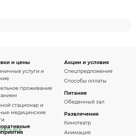
вки и цены
Акции и условия
иничные услуги и
Спецпредложения
ние
Способы оплаты
ельное проживание
Питание
танием
Обеденный зал
ной стационар и
ные медицинские
Развлечения
ги
Кинотеатр
поративные
реть все
оприятия
Анимация