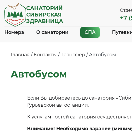
САНАТОРИЙ
Отде
СИБИРСКАЯ
+7 
ЗДРАВНИЦА
Номера
О санатории
СПА
Путевки
Главная
/
Контакты
/
Трансфер
/
Автобусом
Автобусом
Если Вы добираетесь до санатория «Сиб
Гурьевской автостанции.
К услугам гостей санатория осуществляет
Внимание! Необходимо заранее (миниму