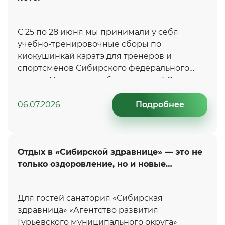
С 25 по 28 июня мы принимали у себя
учебно-тренировочные сборы по
киокушинкай каратэ для тренеров и
спортсменов Сибирского федерального
округа. Наставники сборов: сенсей Зарва
И.А. и семпай Горюшкин Д. К. — чемпион
Кубка РФ 2026 года и бронзовый призер 57-
06.07.2026
Подробнее
го Абсолютного Чемпионата Японии.
Отдых в «Сибирской здравнице» — это не
только оздоровление, но и новые
впечатления
Для гостей санатория «Сибирская
здравница» «Агентство развития
Гурьевского муниципального округа»